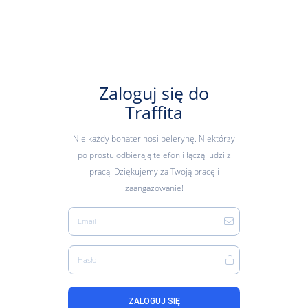
Zaloguj się do
Traffita
Nie każdy bohater nosi pelerynę. Niektórzy
po prostu odbierają telefon i łączą ludzi z
pracą. Dziękujemy za Twoją pracę i
zaangażowanie!
Email
Hasło
ZALOGUJ SIĘ